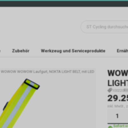
e
Zubehör
Werkzeug und Serviceprodukte
Ernäh
WOW
WOWOW WOWOW Laufgurt, NOKTA LIGHT BELT, mit LED
LIGH
100220
29.2
inkl. MwSt., 
Sofort 