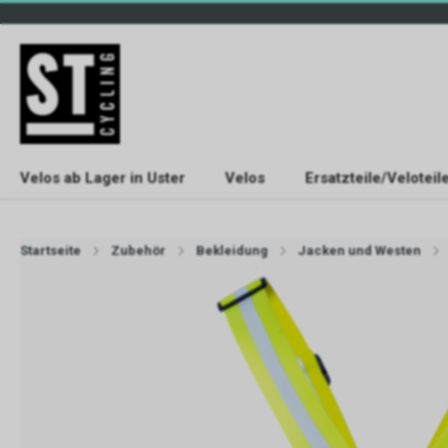
Velos ab Lager in Uster
Velos
Ersatzteile/Veloteil
Startseite
Zubehör
Bekleidung
Jacken und Westen