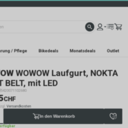
rung / Pflege
Bikedeals
Monatsdeals
Outlet
OW
WOWOW Laufgurt, NOKTA
T BELT, mit LED
5420071102680
5
CHF
zzgl.
Versandkosten
In den Warenkorb
verfügbar