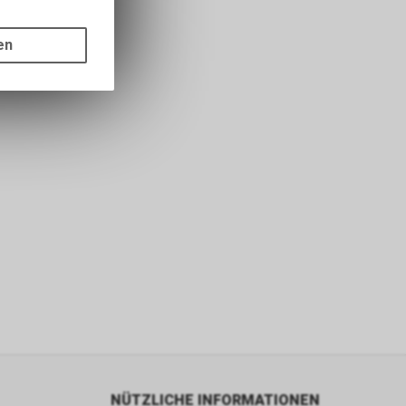
gen auf
ots, wie die
en
ass die
nformationen
s sowie für
icht
tzer, durch
Dienste zu
ie den
wenn sie nur
den Benutzer
aten des
flächen zu
NÜTZLICHE INFORMATIONEN