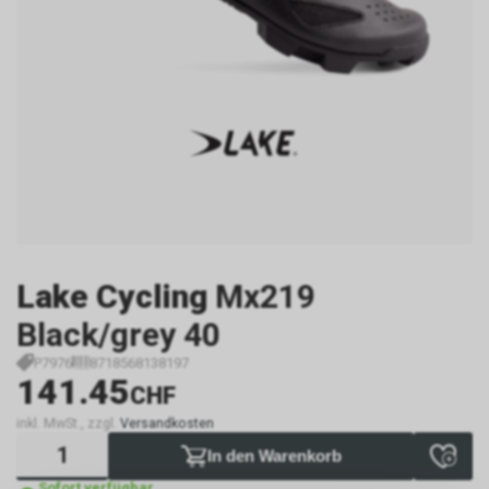
Lake Cycling
Mx219
Black/grey 40
P7976
8718568138197
141.45
CHF
inkl. MwSt., zzgl.
Versandkosten
In den Warenkorb
Sofort verfügbar