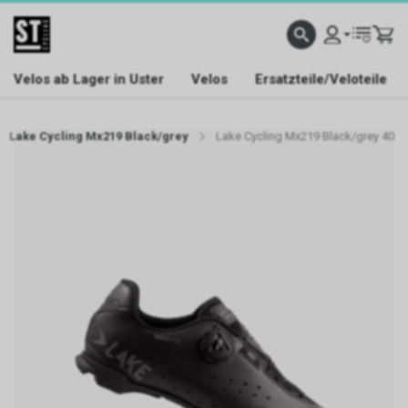
Velos ab Lager in Uster
Velos
Ersatzteile/Veloteile
Lake Cycling Mx219 Black/grey
Lake Cycling Mx219 Black/grey 40