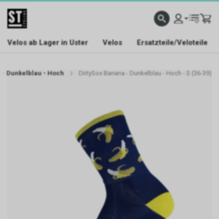
Velos ab Lager in Uster
Velos
Ersatzteile/Veloteile
 - Dunkelblau - Hoch
DirtySox Banana - Dunkelblau - Hoch - S (36-39)