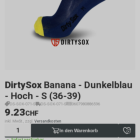
DirtySox
Banana - Dunkelblau
- Hoch - S (36-39)
DS-SOX-071-S
DS-SOX-071-S
0607980886596
9.23
CHF
inkl. MwSt., zzgl.
Versandkosten
In den Warenkorb
Sofort verfügbar