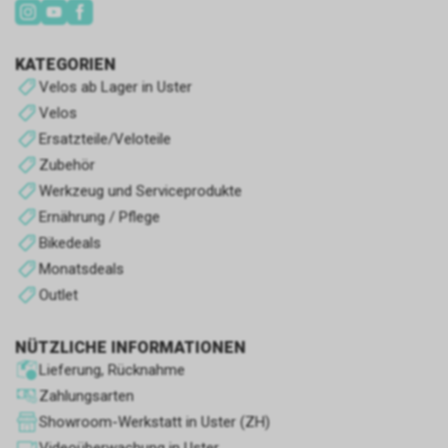
Leistungs-Cookies
oder Dienstleistungen zu
erhalten. der Laden.
Sie werden verwendet, um das
Surferlebnis zu verbessern und
KATEGORIEN
den Betrieb des Shops zu
Velos ab Lager in Uster
optimieren.
Velos
Ersatzteile/Veloteile
Andere Cookies
Zubehör
Es handelt sich um Cookies
Werkzeug und Serviceprodukte
ohne eindeutigen Zweck oder
Ernährung / Pflege
solche, die wir noch im
Klassifizierungsprozess sind.
Bikedeals
Monatsdeals
Outlet
NÜTZLICHE INFORMATIONEN
Lieferung, Rücknahme
Zahlungsarten
Showroom-Werkstatt in Uster (ZH)