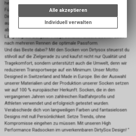
Wir erfassen und speichern
herkömmliche Baumwolle. Und was ist mit schweissnassen
bestimmte Interaktionen und
Füßen? Keine Sorge, wir haben vorgesorgt! Die Socken von
Alle akzeptieren
Einstellungen auf Ihrem Gerät,
Dirtysox sind thermoregulierend. Das bedeutet, dass Nässe
um die grundlegenden
Individuell verwalten
aufgrund einer guten Luftzirkulation, nach außen
Funktionen unseres Online-
abtransportiert wird. Und zusätzlich setzen wir auf
Angebots, wie die Verwendung
Langlebigkeit. Bei guter Pflege behalten unsere Socken auch
des Warenkorbs, zu
nach mehreren Rennen die optimale Passform.
ermöglichen. Bitte beachten Sie,
Und das Beste dabei? Mit den Socken von Dirtysox steuerst du
dass die gespeicherten Daten
stilvoll auf die Zielgerade zu und kaufst nicht nur Qualität und
keinerlei Rückschlüsse auf Ihre
Tragekomfort, sondern unterstützt auch die Umwelt, denn wir
Funktionale Cookies
persönlichen Informationen
reduzieren Transportwege auf ein Minimum. Unser Motto:
zulassen.
Funktionale Cookies sind für die
Designed in Switzerland and Made in Europe. Bei der Auswahl
Bereitstellung der Dienste des
unserer Materialien und der Produktion unserer Socken setzen
Shops sowie für den
wir auf 100 % europäischer Herkunft. Socken, die in den
ordnungsgemäßen Betrieb
vergangenen Jahren von zahlreichen Radfahrprofis und
unbedingt erforderlich, daher ist
Athleten verwendet und erfolgreich getestet wurden.
es nicht möglich, ihre
Verabschiede dich von langweiligen Farben und fantasielosen
Verwendung abzulehnen. Sie
Designs mit null Persönlichkeit. Setze Trends, ohne
ermöglichen es dem Benutzer,
durch unsere Website zu
Kompromisse eingehen zu müssen. Mit unseren High
navigieren und die
Performance Radsocken im unverkennbaren DirtySox Design! "
Werbe-Cookies
verschiedenen Optionen oder