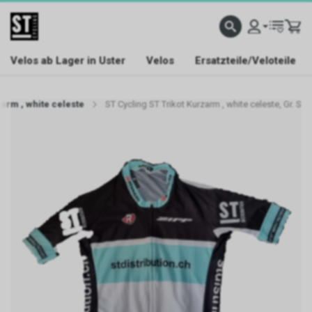
Velos ab Lager in Uster
Velos
Ersatzteile/Veloteile
zarm , white celeste
ST Cycling ST Trikot Kurzarm , white celeste, Gr. S