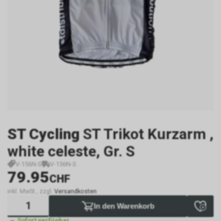
ST Cycling
ST Trikot Kurzarm ,
white celeste, Gr. S
V-156N-S
V-156N-S
79.95
CHF
inkl. MwSt., zzgl.
Versandkosten
In den Warenkorb
Sofort verfügbar