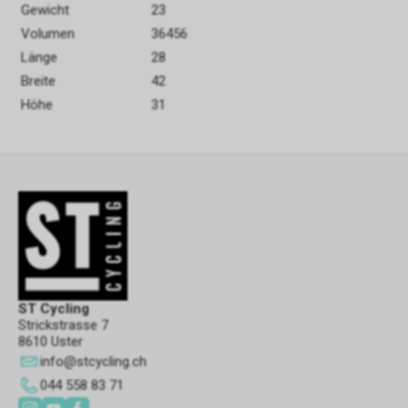
Gewicht
23
Volumen
36456
Länge
28
Breite
42
Höhe
31
ST Cycling
Strickstrasse 7
8610 Uster
info
@
stcycling.ch
044 558 83 71