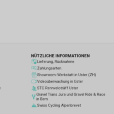
ie den
wenn sie nur
den Benutzer
aten des
flächen zu
 Geschäft,
 und
NÜTZLICHE INFORMATIONEN
ber die
Lieferung, Rücknahme
leistungen
Zahlungsarten
Showroom-Werkstatt in Uster (ZH)
Videoüberwachung in Uster
e
STC Rennve­loträff Uster
etrieb des
Gravel Trans Jura und Gravel Ride & Race
in Bern
Swiss Cycling Alpenbrevet