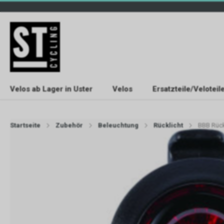
Velos ab Lager in Uster
Velos
Ersatzteile/Veloteil
Startseite
Zubehör
Beleuchtung
Rücklicht
BBB Rück