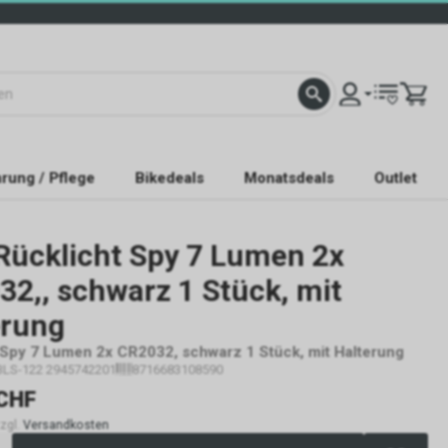
rung / Pflege
Bikedeals
Monatsdeals
Outlet
Rücklicht Spy 7 Lumen 2x
2,, schwarz 1 Stück, mit
erung
 Spy 7 Lumen 2x CR2032, schwarz 1 Stück, mit Halterung
BLS-122 2945742201
8716683108590
CHF
zzgl.
Versandkosten