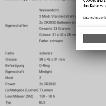
Cookies und äh
Ihre Daten ver
Wasserdicht.
2 Modi: Standardstrahl und Blinklicht.
Datenschutzerkl
2x CR2032 Batterien enthalten.
Eigenschaften
Gewicht: 23 Gramm.
Grösse: 31 x 42 x 28 mm.
Farbe: schwarz.
Farbe
schwarz
Grösse
28 x 42 x 31 mm
Befestigung
O-Ring
Eigenschaft
Minilight
Modi
2
Power
2x CR2032
Lichtabgabe (Lumen)
7 Lumen
Leuchtdauer (Std)
150 - 50 h
Typ
BLS