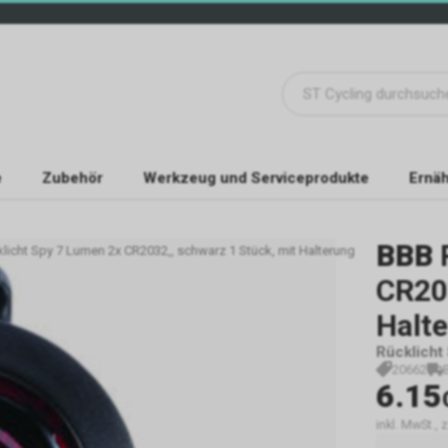
e
Zubehör
Werkzeug und Serviceprodukte
Ernäh
BBB
licht Spy 7 Lumen 2x CR2032,, schwarz 1 Stück, mit Halterung
CR203
Halt
Rücklicht
20662
6.15
inkl. MwSt., 