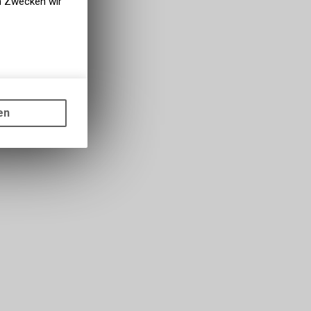
en Zwecken wir
gen auf
ots, wie die
en
ass die
nformationen
s sowie für
icht
tzer, durch
Dienste zu