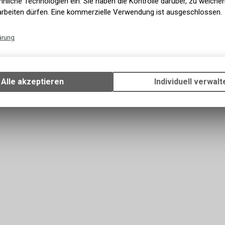
nliche Technologien ein. Sie haben die Kontrolle darüber, zu welch
arbeiten dürfen. Eine kommerzielle Verwendung ist ausgeschlossen.
ärung
Technische Funktionen
Wir erfassen und speichern bestimmte Interaktionen und Einstellun
Ihrem Gerät, um die grundlegenden Funktionen unseres Online-Angeb
Alle akzeptieren
Individuell verwalt
Verwendung des Warenkorbs, zu ermöglichen. Bitte beachten Sie, d
gespeicherten Daten keinerlei Rückschlüsse auf Ihre persönlichen I
zulassen.
Funktionale Cookies
Funktionale Cookies sind für die Bereitstellung der Dienste des Shop
den ordnungsgemäßen Betrieb unbedingt erforderlich, daher ist es n
möglich, ihre Verwendung abzulehnen. Sie ermöglichen es dem Benu
unsere Website zu navigieren und die verschiedenen Optionen oder 
nutzen, die auf dieser vorhanden sind.
Werbe-Cookies