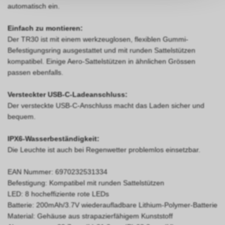
Funktionale Cookies
automatisch ein.
persönlichen Informationen
zulassen.
Funktionale Cookies sind für die
Einfach zu montieren:
Bereitstellung der Dienste des
Shops sowie für den
Der TR30 ist mit einem werkzeuglosen, flexiblen Gummi-
ordnungsgemäßen Betrieb
Befestigungsring ausgestattet und mit runden Sattelstützen
unbedingt erforderlich, daher ist
kompatibel. Einige Aero-Sattelstützen in ähnlichen Grössen
es nicht möglich, ihre
passen ebenfalls.
Verwendung abzulehnen. Sie
ermöglichen es dem Benutzer,
Versteckter USB-C-Ladeanschluss:
durch unsere Website zu
Der versteckte USB-C-Anschluss macht das Laden sicher und
navigieren und die
bequem.
Werbe-Cookies
verschiedenen Optionen oder
Dienste zu nutzen, die auf
Sie sind diejenigen, die
IPX6-Wasserbeständigkeit:
dieser vorhanden sind.
Informationen über die
Die Leuchte ist auch bei Regenwetter problemlos einsetzbar.
Anzeigen sammeln, die den
Benutzern der Website
EAN Nummer: 6970232531334
angezeigt werden. Sie können
Befestigung: Kompatibel mit runden Sattelstützen
anonym sein, wenn sie nur
LED: 8 hocheffiziente rote LEDs
Informationen über die
Batterie: 200mAh/3.7V wiederaufladbare Lithium-Polymer-Batterie
angezeigten Werbeflächen
Material: Gehäuse aus strapazierfähigem Kunststoff
sammeln, ohne den Benutzer zu