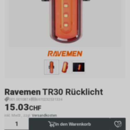
Ravemen
TR30 Rücklicht
001.001087.K
6970232531334
15.03
CHF
inkl. MwSt., zzgl.
Versandkosten
In den Warenkorb