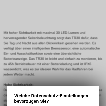
Mit hoher Sichtbarkeit mit maximal 30 LED-Lumen und
hervorragender Seitenbeleuchtung sorgt das TR30 dafür, dass
Sie Tag und Nacht aus allen Blickwinkeln gesehen werden. Es
verfügt über einen intelligenten Bremssensor, eine automatische
Ein- und Ausschaltfunktion sowie eine übersichtliche
Batterieanzeige. Das TR30 ist leicht und einfach zu montieren, bis
zu 45h Betriebsdauer mit einer Batterieladung und ist IPX6
wasserdicht, was es zur idealen Wahl für das Radfahren bei
jedem Wetter macht.
Hohe Sichtbarkeit:
Das 30-Lumen-Rücklicht bietet ein breites Sichtfeld von 270°, was
Welche Datenschutz-Einstellungen
dafür sorgt, dass Sie aus einer Entfernung von bis zu 800 Metern
bevorzugen Sie?
sichtbar sind. Mit seiner auffälligen Leuchtkraft erhöht das
RAVEMEN TR30 Ihre Sicherheit im Strassenverkehr.