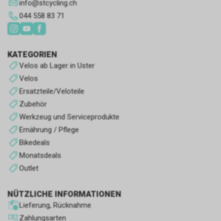
info
@
stcycling.ch
solche, die wir noch im
044 558 83 71
Klassifizierungsprozess sind.
KATEGORIEN
Velos ab Lager in Uster
Velos
Ersatzteile/Veloteile
Zubehör
Werkzeug und Serviceprodukte
Ernährung / Pflege
Bikedeals
Monatsdeals
Outlet
NÜTZLICHE INFORMATIONEN
Lieferung, Rücknahme
Zahlungsarten