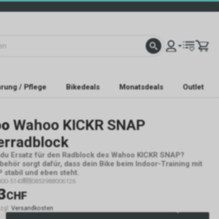
rung / Pflege
Bikedeals
Monatsdeals
Outlet
oo
Wahoo KICKR SNAP
erradblock
 du Ersatz für den Radblock des Wahoo KICKR SNAP?
behör sorgt dafür, dass dein Bike beim Indoor-Training mit
stabil und eben steht.
000-5143
0853988006126
3
CHF
zzgl.
Versandkosten