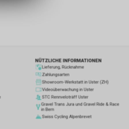
s sowie für
icht
tzer, durch
Dienste zu
NÜTZLICHE INFORMATIONEN
ie den
Lieferung, Rücknahme
wenn sie nur
Zahlungsarten
den Benutzer
Showroom-Werkstatt in Uster (ZH)
aten des
Videoüberwachung in Uster
flächen zu
e
STC Rennve­loträff Uster
Gravel Trans Jura und Gravel Ride & Race
in Bern
Swiss Cycling Alpenbrevet
 Geschäft,
 und