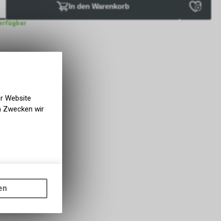
In den Warenkorb
verfügbar
er Website
en Zwecken wir
gen auf
ots, wie die
en
ass die
nformationen