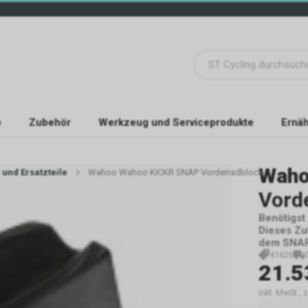
e
Zubehör
Werkzeug und Serviceprodukte
Ernäh
Wah
und Ersatzteile
Wahoo Wahoo KICKR SNAP Vorderradblock
Vord
Benötigst
Dieses Zu
dem SNAP 
41626
21.5
inkl. MwSt., 