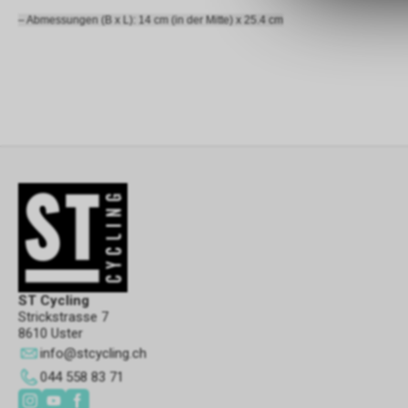
– Abmessungen (B x L): 14 cm (in der Mitte) x 25.4 cm
ST Cycling
Strickstrasse 7
8610 Uster
info
@
stcycling.ch
044 558 83 71