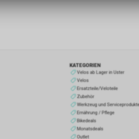
Funktionale Cookies
Funktionale Cookies sind für die Bereitstellung der Dienste des Shop
den ordnungsgemäßen Betrieb unbedingt erforderlich, daher ist es n
möglich, ihre Verwendung abzulehnen. Sie ermöglichen es dem Benu
unsere Website zu navigieren und die verschiedenen Optionen oder 
nutzen, die auf dieser vorhanden sind.
Werbe-Cookies
KATEGORIEN
Sie sind diejenigen, die Informationen über die Anzeigen sammeln, d
Velos ab Lager in Uster
Benutzern der Website angezeigt werden. Sie können anonym sein, 
Velos
Informationen über die angezeigten Werbeflächen sammeln, ohne 
Ersatzteile/Veloteile
zu identifizieren, oder personalisiert, wenn sie personenbezogene D
Zubehör
Benutzers des Shops durch einen Dritten sammeln, um diese Werbe
personalisieren.
Werkzeug und Serviceprodukt
Ernährung / Pflege
Analyse-Cookies
Bikedeals
Sie sammeln Informationen über das Surferlebnis des Benutzers im
Monatsdeals
normalerweise anonym, obwohl sie manchmal auch eine eindeutige
Outlet