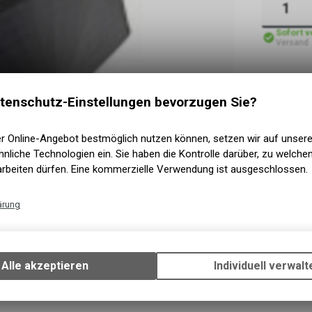
Sofort 
Versand
tenschutz-Einstellungen bevorzugen Sie?
er Online-Angebot bestmöglich nutzen können, setzen wir auf unser
nliche Technologien ein. Sie haben die Kontrolle darüber, zu welch
arbeiten dürfen. Eine kommerzielle Verwendung ist ausgeschlossen.
ärung
Technische Funktionen
Wir erfassen und speichern bestimmte Interaktionen und Einstellun
Ihrem Gerät, um die grundlegenden Funktionen unseres Online-Angeb
Alle akzeptieren
Individuell verwalt
Verwendung des Warenkorbs, zu ermöglichen. Bitte beachten Sie, d
gespeicherten Daten keinerlei Rückschlüsse auf Ihre persönlichen I
zulassen.