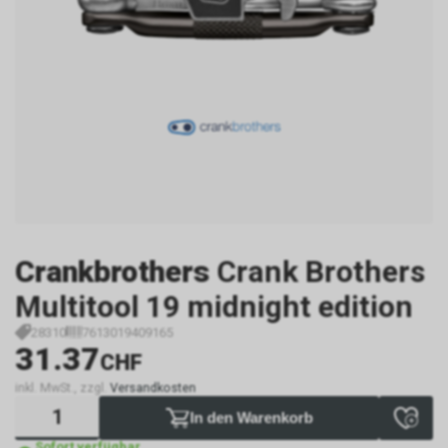
Crankbrothers
Crank Brothers
Multitool 19 midnight edition
28310
7613019409165
31.37
CHF
inkl. MwSt., zzgl.
Versandkosten
In den Warenkorb
Sofort verfügbar