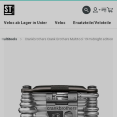
Velos ab Lager in Uster
Velos
Ersatzteile/Veloteile
Multitools
Crankbrothers Crank Brothers Multitool 19 midnight edition