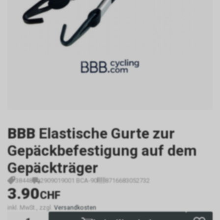
BBB
Elastische Gurte zur
Gepäckbefestigung auf dem
Gepäckträger
38448
2909019001 BCA-90
8716683052732
3.90
CHF
inkl. MwSt., zzgl.
Versandkosten