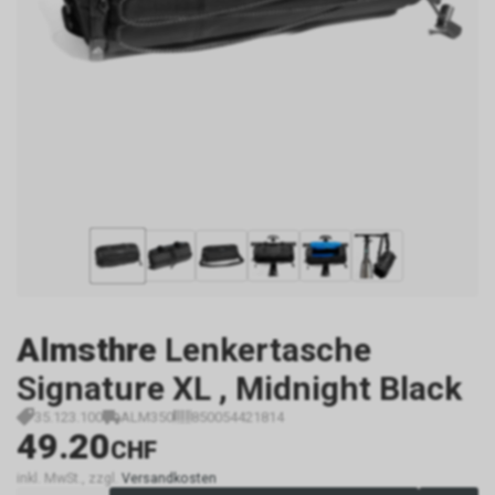
Almsthre
Lenkertasche
Signature XL , Midnight Black
35.123.100
ALM350
850054421814
49.20
CHF
inkl. MwSt., zzgl.
Versandkosten