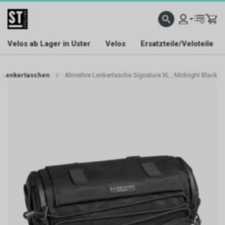
Velos ab Lager in Uster
Velos
Ersatzteile/Veloteile
Lenkertaschen
Almsthre Lenkertasche Signature XL , Midnight Black