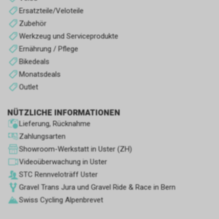
Ersatzteile/Veloteile
Zubehör
Werkzeug und Serviceprodukte
Ernährung / Pflege
Bikedeals
Monatsdeals
Outlet
NÜTZLICHE INFORMATIONEN
Lieferung, Rücknahme
Zahlungsarten
Showroom-Werkstatt in Uster (ZH)
Videoüberwachung in Uster
STC Rennve­loträff Uster
Gravel Trans Jura und Gravel Ride & Race in Bern
Swiss Cycling Alpenbrevet