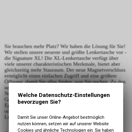
Sie brauchen mehr Platz? Wir haben die Lösung für Sie!
Wir stellen unsere neueste und größte Lenkertasche vor -
die Signature XL! Die XL-Lenkertasche verfügt über
viele unserer charakteristischen Merkmale, bietet aber
gleichzeitig mehr Stauraum. Der neue Magnetverschluss
ermöglicht einen einfachen Zugriff und eine größere
Öffnung, damit Sie alles finden, was Sie suchen. Zu den
neuen platzsparenden Merkmalen gehören ein Bungee-
Netz auf der Vorderseite für Jacken oder grosse
Welche Datenschutz-Einstellungen
Gegenstände sowie beidseitige elastische Seitentaschen.
bevorzugen Sie?
Egal, ob Sie mit dem Fahrrad unterwegs sind, pendeln
oder einfach nur zusätzlichen Platz brauchen, die XL-
Lenkertasche ist die ultimative Lösung.
Damit Sie unser Online-Angebot bestmöglich
nutzen können, setzen wir auf unserer Website
Cookies und ähnliche Technologien ein. Sie haben