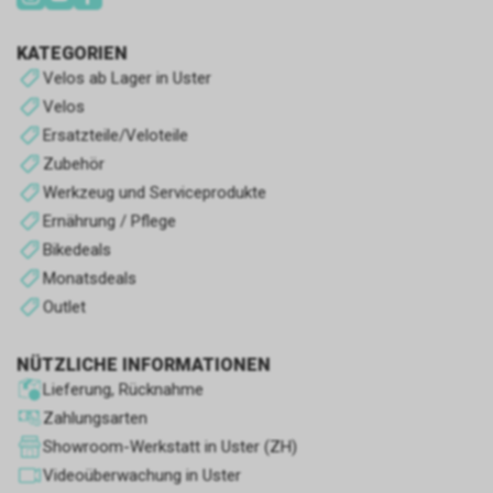
Leistungs-Cookies
oder Dienstleistungen zu
erhalten. der Laden.
Sie werden verwendet, um das
KATEGORIEN
Surferlebnis zu verbessern und
Velos ab Lager in Uster
den Betrieb des Shops zu
optimieren.
Velos
Ersatzteile/Veloteile
Andere Cookies
Zubehör
Es handelt sich um Cookies
Werkzeug und Serviceprodukte
ohne eindeutigen Zweck oder
Ernährung / Pflege
solche, die wir noch im
Bikedeals
Klassifizierungsprozess sind.
Monatsdeals
Outlet
NÜTZLICHE INFORMATIONEN
Lieferung, Rücknahme
Zahlungsarten
Showroom-Werkstatt in Uster (ZH)
Videoüberwachung in Uster