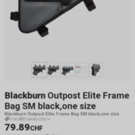
Blackburn
Outpost Elite Frame
Bag SM black,one size
Blackburn Outpost Elite Frame Bag SM black,one size
61933
768686155314
79.89
CHF