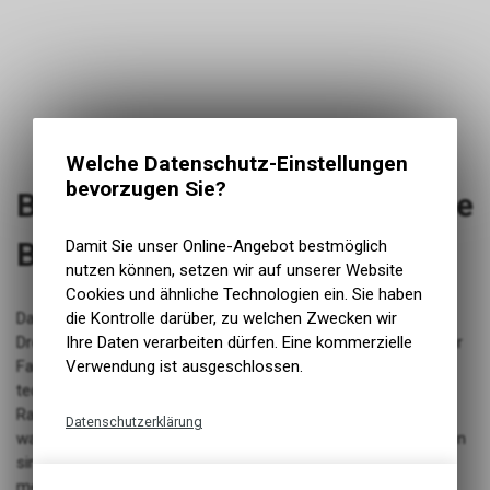
Welche Datenschutz-Einstellungen
bevorzugen Sie?
Blackburn Outpost Elite Frame
Bag SM
Damit Sie unser Online-Angebot bestmöglich
nutzen können, setzen wir auf unserer Website
Cookies und ähnliche Technologien ein. Sie haben
die Kontrolle darüber, zu welchen Zwecken wir
Das unterbringen von viel Ladung im ungenutzten vorderen
Ihre Daten verarbeiten dürfen. Eine kommerzielle
Dreieck Ihres Fahrrads senkt Ihren Schwerpunkt und macht Ihr
Verwendung ist ausgeschlossen.
Fahrrad stabiler. Wenn es um Lebensmittel, Wasser oder
technische Ausrüstung geht, ist die Outpost Elite
Rahmentasche Ihre neue must have Bikepacking-Tasche. Mit
Datenschutzerklärung
wasserdichten, leichten Materialien und geschweissten Nähten
Technische Funktionen
sind die neuen Outpost Elite Rahmentaschen optimiert, um
mehr empfindliche Ausrüstung zu transportieren. Durch die
Wir erfassen und speichern