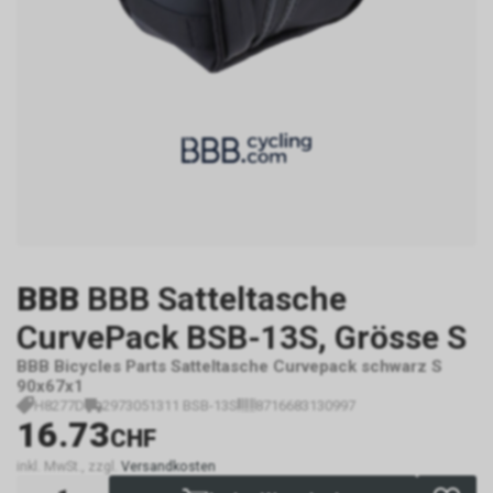
BBB
BBB Satteltasche
CurvePack BSB-13S, Grösse S
BBB Bicycles Parts Satteltasche Curvepack schwarz S
90x67x1
H8277D
2973051311 BSB-13S
8716683130997
16.73
CHF
inkl. MwSt., zzgl.
Versandkosten