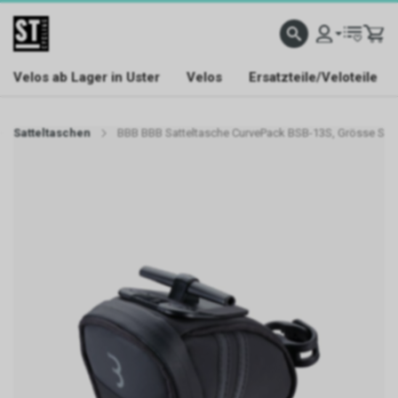
Velos ab Lager in Uster
Velos
Ersatzteile/Veloteile
Satteltaschen
BBB BBB Satteltasche CurvePack BSB-13S, Grösse S