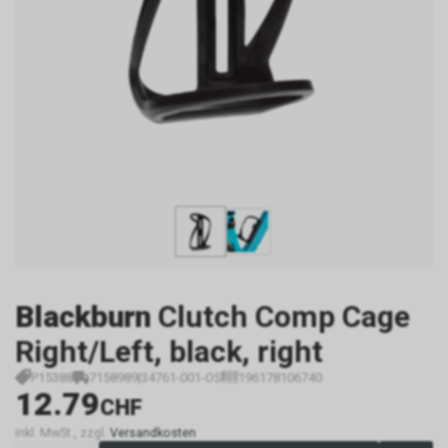
Blackburn
Clutch Comp Cage
Right/Left, black, right
P15388
7158989|34761-001-OS
196178106740
12.79
CHF
inkl. MwSt., zzgl.
Versandkosten