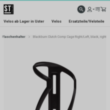
Velos ab Lager in Uster
Velos
Ersatzteile/Veloteile
Flaschenhalter
Blackburn Clutch Comp Cage Right/Left, black, right