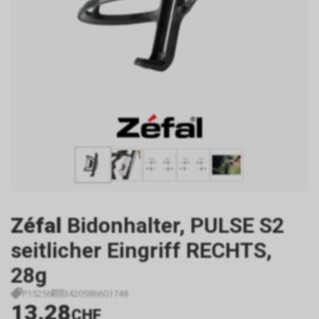
Zéfal
Bidonhalter, PULSE S2
seitlicher Eingriff RECHTS,
28g
P15256
3420586601748
13.28
CHF