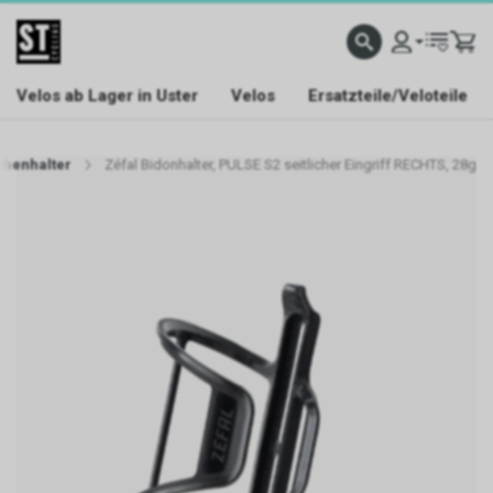
Velos ab Lager in Uster
Velos
Ersatzteile/Veloteile
chenhalter
Zéfal Bidonhalter, PULSE S2 seitlicher Eingriff RECHTS, 28g